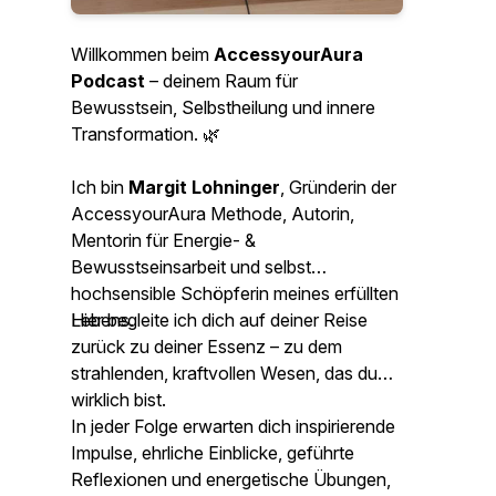
Willkommen beim
AccessyourAura
Podcast
– deinem Raum für
Bewusstsein, Selbstheilung und innere
Transformation. 🌿
Ich bin
Margit Lohninger
, Gründerin der
AccessyourAura Methode
, Autorin,
Mentorin für Energie- &
Bewusstseinsarbeit und selbst
hochsensible Schöpferin meines erfüllten
Lebens.
Hier begleite ich dich auf deiner Reise
zurück zu deiner Essenz – zu dem
strahlenden, kraftvollen Wesen, das du
wirklich bist.
In jeder Folge erwarten dich inspirierende
Impulse, ehrliche Einblicke, geführte
Reflexionen und energetische Übungen,