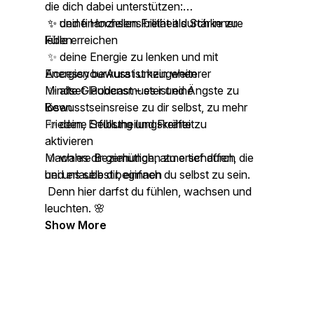
die dich dabei unterstützen:
✨ deine Hochsensibilität als Stärke zu
✨ und finanziellen Freiheit durch innere
leben
Fülle erreichen
✨ deine Energie zu lenken und mit
Energien bewusst umzugehen
AccessyourAura ist kein weiterer
✨ alte Glaubensmuster und Ängste zu
Mindset-Podcast – es ist eine
lösen
Bewusstseinsreise zu dir selbst, zu mehr
✨ deine Selbstheilungskräfte zu
Frieden, Erfüllung und Freiheit.
aktivieren
✨ wahre Beziehungen zu erschaffen, die
Mach es dir gemütlich, atme tief durch
bei uns selbst beginnen
und erlaube dir, einfach du selbst zu sein.
Denn hier darfst du fühlen, wachsen und
leuchten. 🌸
Show More