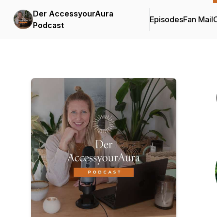
Der AccessyourAura
Episodes
Fan Mail
C
Podcast