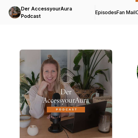
Der AccessyourAura
Episodes
Fan Mail
C
Podcast