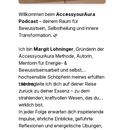
Willkommen beim
AccessyourAura
Podcast
– deinem Raum für
Bewusstsein, Selbstheilung und innere
Transformation. 🌿
Ich bin
Margit Lohninger
, Gründerin der
AccessyourAura Methode
, Autorin,
Mentorin für Energie- &
Bewusstseinsarbeit und selbst
hochsensible Schöpferin meines erfüllten
Lebens.
Hier begleite ich dich auf deiner Reise
zurück zu deiner Essenz – zu dem
strahlenden, kraftvollen Wesen, das du
wirklich bist.
In jeder Folge erwarten dich inspirierende
Impulse, ehrliche Einblicke, geführte
Reflexionen und energetische Übungen,