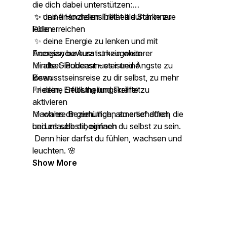
die dich dabei unterstützen:
✨ deine Hochsensibilität als Stärke zu
✨ und finanziellen Freiheit durch innere
leben
Fülle erreichen
✨ deine Energie zu lenken und mit
Energien bewusst umzugehen
AccessyourAura ist kein weiterer
✨ alte Glaubensmuster und Ängste zu
Mindset-Podcast – es ist eine
lösen
Bewusstseinsreise zu dir selbst, zu mehr
✨ deine Selbstheilungskräfte zu
Frieden, Erfüllung und Freiheit.
aktivieren
✨ wahre Beziehungen zu erschaffen, die
Mach es dir gemütlich, atme tief durch
bei uns selbst beginnen
und erlaube dir, einfach du selbst zu sein.
Denn hier darfst du fühlen, wachsen und
leuchten. 🌸
Show More