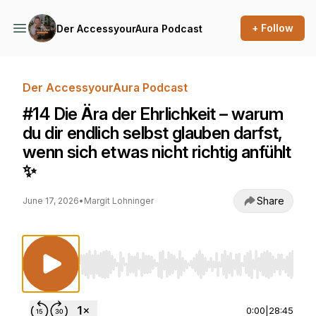
+ Follow
Der AccessyourAura Podcast
Der AccessyourAura Podcast
#14 Die Ära der Ehrlichkeit – warum
du dir endlich selbst glauben darfst,
wenn sich etwas nicht richtig anfühlt
✨
Share
June 17, 2026
•
Margit Lohninger
Use Left/Right to seek, Home/End to jump to st
0:00
|
28:45